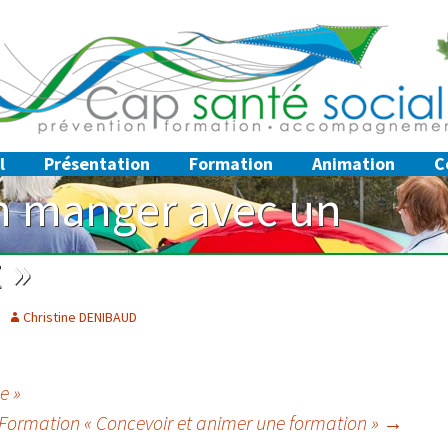
compagnement
Social
l
Présentation
Formation
Animation
C
A propos
Petite enfance et
en manger avec un
parentalité
Mon parcours
Prévention Santé
Mon approche
Citoyenneté
 »
Références
Alimentation
Théâtre Forum
Christine DENIBAUD
e »
Formation « Concevoir et animer une formation »
→