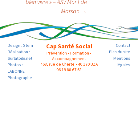
bien vivre » – ASV Mont de
Marsan
→
Cap Santé Social
Design :
Stem
Contact
Réalisation :
Plan du site
Prévention • Formation •
Surlatoile.net
Mentions
Accompagnement
468, rue de Cherte • 40 170 UZA
Photos :
légales
06 19 88 67 68
LABONNE
Photographe