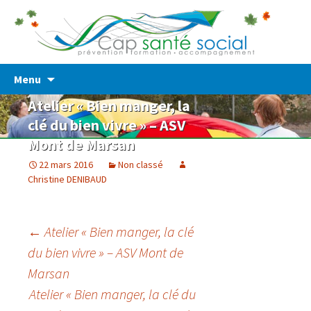
Prévention – Formation – Accompagnement
Cap Santé Social
Skip
Menu
to
Atelier « Bien manger, la
content
clé du bien vivre » – ASV
Mont de Marsan
22 mars 2016
Non classé
Christine DENIBAUD
Post
←
Atelier « Bien manger, la clé
du bien vivre » – ASV Mont de
navigation
Marsan
Atelier « Bien manger, la clé du