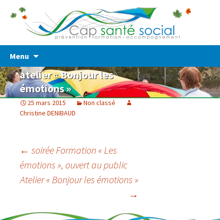
Prévention – Formation – Accompagnement
Cap Santé Social
Skip
Menu
to
atelier « Bonjour les
content
émotions »
25 mars 2015
Non classé
Christine DENIBAUD
Post
←
soirée Formation « Les
émotions », ouvert au public
navigation
Atelier « Bonjour les émotions »
→