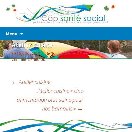
Prévention – Formation – Accompagnement
Cap Santé Social
Skip
Menu
to
Atelier cuisine
content
30 juillet 2018
Non classé
Christine DENIBAUD
Post
←
Atelier cuisine
Atelier cuisine « Une
navigation
alimentation plus saine pour
nos bambins »
→