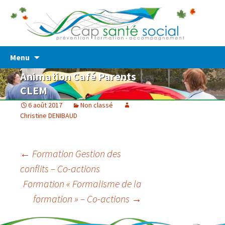
Prévention – Formation – Accompagnement
Cap Santé Social
Skip
Menu
to
Animation Café Parents
content
CLEM
6 août 2017
Non classé
Christine DENIBAUD
Post
←
Formation Gestion des
conflits – Co-actions
navigation
Formation « Formalisme de la
formation » – Co-actions
→