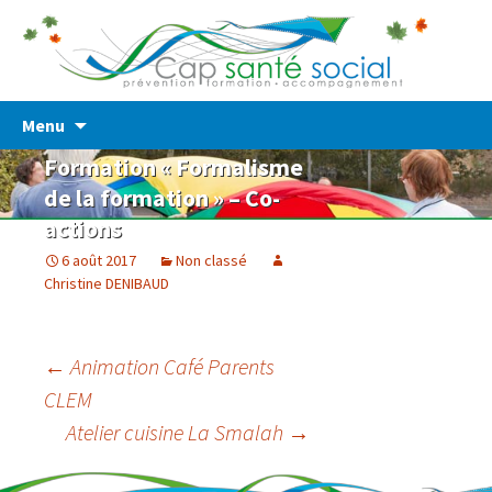
Prévention – Formation – Accompagnement
Cap Santé Social
Skip
Menu
to
Formation « Formalisme
content
de la formation » – Co-
actions
6 août 2017
Non classé
Christine DENIBAUD
Post
←
Animation Café Parents
CLEM
navigation
Atelier cuisine La Smalah
→